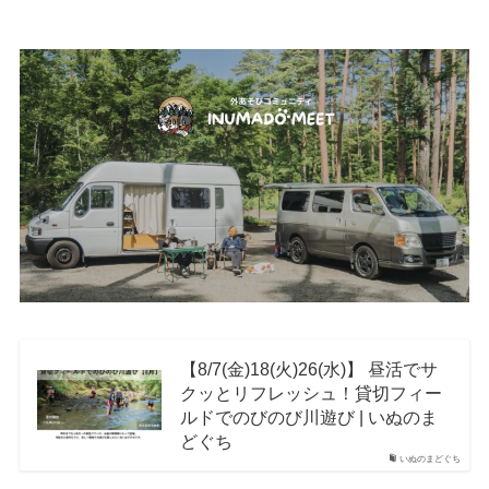
【8/7(金)18(火)26(水)】 昼活でサ
クッとリフレッシュ！貸切フィー
ルドでのびのび川遊び | いぬのま
どぐち
いぬのまどぐち