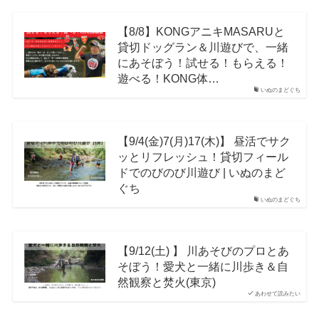
【8/8】KONGアニキMASARUと
貸切ドッグラン＆川遊びで、一緒
にあそぼう！試せる！もらえる！
遊べる！KONG体…
いぬのまどぐち
【9/4(金)7(月)17(木)】 昼活でサク
ッとリフレッシュ！貸切フィール
ドでのびのび川遊び | いぬのまど
ぐち
いぬのまどぐち
【9/12(土) 】 川あそびのプロとあ
そぼう！愛犬と一緒に川歩き＆自
然観察と焚火(東京)
あわせて読みたい