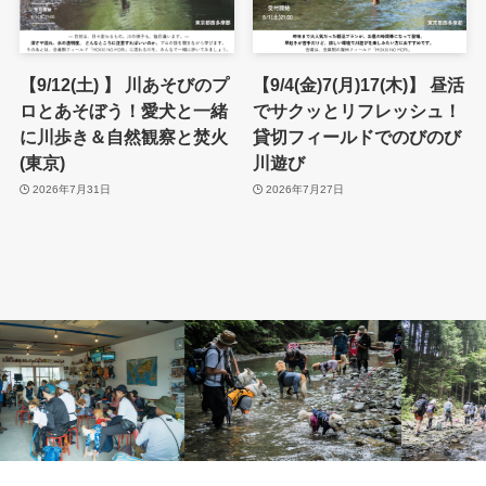
【9/12(土) 】 川あそびのプ
【9/4(金)7(月)17(木)】 昼活
ロとあそぼう！愛犬と一緒
でサクッとリフレッシュ！
に川歩き＆自然観察と焚火
貸切フィールドでのびのび
(東京)
川遊び
2026年7月31日
2026年7月27日