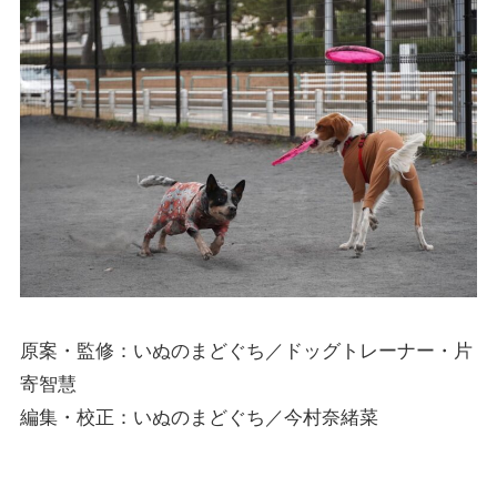
原案・監修：いぬのまどぐち／ドッグトレーナー・片
寄智慧
編集・校正：いぬのまどぐち／今村奈緒菜