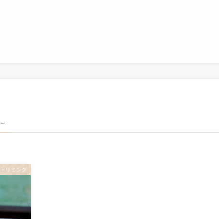
 –
トリミング