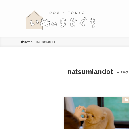
ホーム
natsumiandot
natsumiandot
– tag