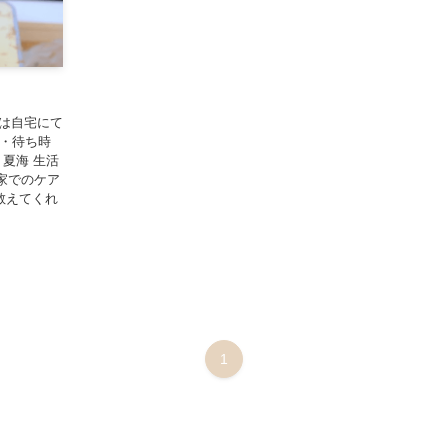
コは自宅にて
動・待ち時
夏海 生活
家でのケア
教えてくれ
1