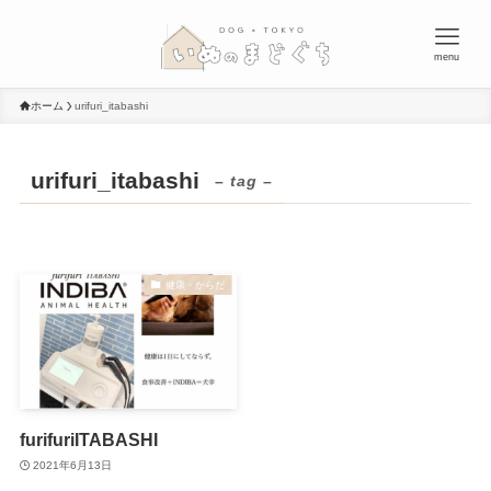
menu
ホーム
urifuri_itabashi
urifuri_itabashi
– tag –
健康・からだ
furifuriITABASHI
2021年6月13日