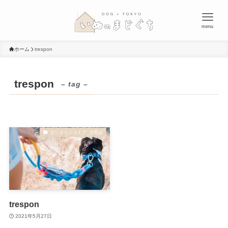
menu
ホーム
trespon
trespon
– tag –
オンラインストア_犬用品
trespon
2021年5月27日