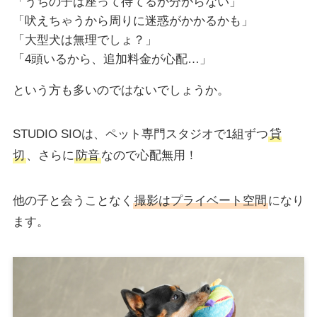
「うちの子は座って待てるか分からない」
「吠えちゃうから周りに迷惑がかかるかも」
「大型犬は無理でしょ？」
「4頭いるから、追加料金が心配…」
という方も多いのではないでしょうか。
STUDIO SIOは、ペット専門スタジオで1組ずつ
貸
切
、さらに
防音
なので心配無用！
他の子と会うことなく
撮影はプライベート空間
になり
ます。