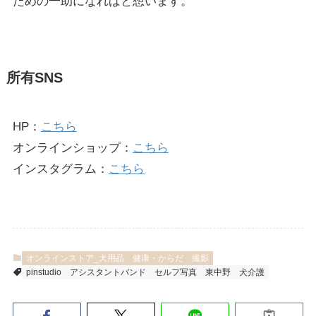
ための一助になればと想います。
所有SNS
HP：
こちら
オンラインショップ：
こちら
インスタグラム：
こちら
オンラインストア_犬用品
健康・からだ
撮影
pinstudio
アシスタントバンド
セルフ写真
東中野
犬介護