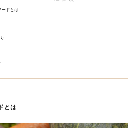
フードとは
品
わり
て
て
と
ドとは