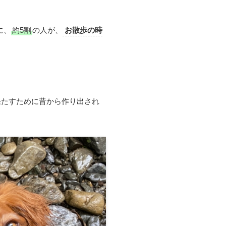
に、
約5割
の人が、
お散歩の時
果たすために昔から作り出され