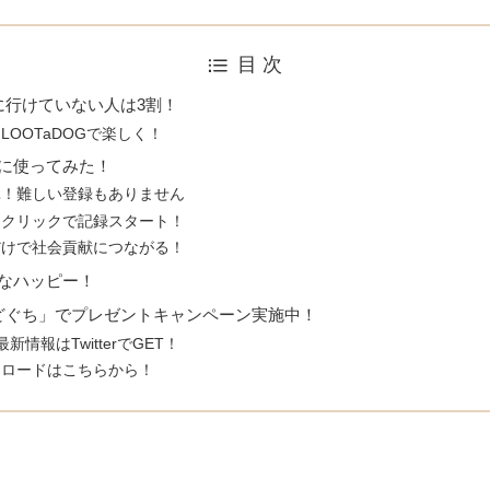
目 次
に行けていない人は3割！
LOOTaDOGで楽しく！
際に使ってみた！
単！難しい登録もありません
ンクリックで記録スタート！
だけで社会貢献につながる！
んなハッピー！
どぐち」でプレゼントキャンペーン実施中！
最新情報はTwitterでGET！
ンロードはこちらから！