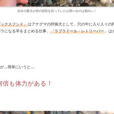
自分の愛犬が何の役割を担っていたか調べるのは面白い！
ダックスフンド」
はアナグマの狩猟犬として、穴の中に入り人々の
バラになる羊をまとめる仕事、
「ラブラドール・レトリーバー
」は
が…簡単にいうと…
何倍も体力がある！