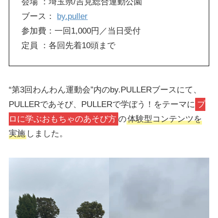
会場 ：埼玉県/吉見総合運動公園
ブース：
by.puller
参加費：一回1,000円／当日受付
定員 ：各回先着10頭まで
“第3回わんわん運動会”内のby.PULLERブースにて、
PULLERであそび、PULLERで学ぼう！をテーマに
プ
ロに学ぶおもちゃのあそび方
の
体験型コンテンツを
実施
しました。