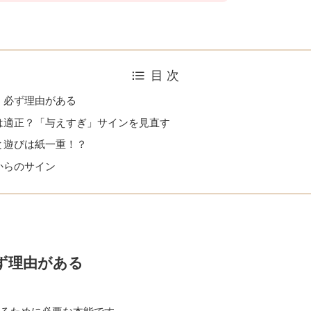
目 次
、必ず理由がある
は適正？「与えすぎ」サインを見直す
と遊びは紙一重！？
からのサイン
ず理由がある