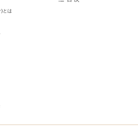
ナ)とは
ル
法