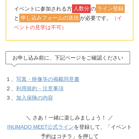
イベントに参加される方
人数分
の
ライン登録
と
申し込みフォームの送信
が必要です。
（イ
ベントの見学は不可）
お申し込み前に、下記ページをご確認ください
１、
写真・映像等の掲載同意書
２、
利用規約・注意事項
３、
加入保険の内容
＼ さあ！一緒に楽しみましょう！ ／
INUMADO MEET公式ライン
を登録して、「イベント
予約はコチラ」を押して