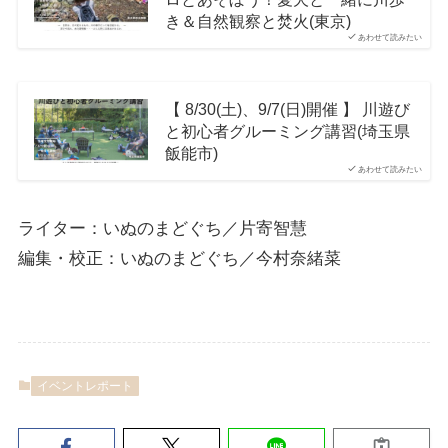
き＆自然観察と焚火(東京)
あわせて読みたい
【 8/30(土)、9/7(日)開催 】 川遊び
と初心者グルーミング講習(埼玉県
飯能市)
あわせて読みたい
ライター：いぬのまどぐち／片寄智慧
編集・校正：いぬのまどぐち／今村奈緒菜
イベントレポート