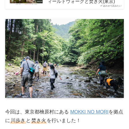
ィールドウォークと焚き火(東京)
あわせて読みたい
今回は、東京都檜原村にある
MOKKI NO MORI
を拠点
に
川歩き
と
焚き火
を行いました！