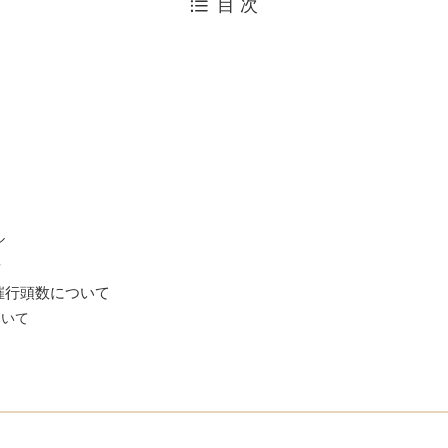
目 次
ル
典
催行頭数について
ついて
数