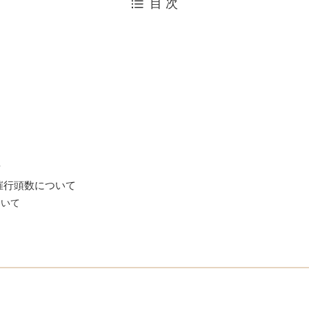
目 次
典
催行頭数について
ついて
数