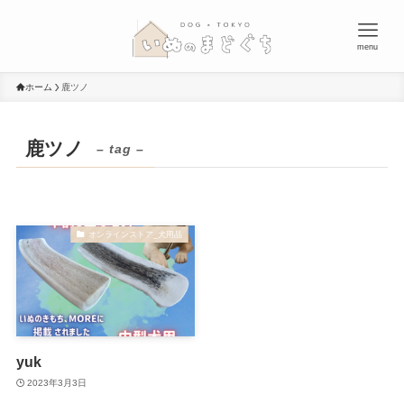
menu
ホーム
鹿ツノ
鹿ツノ
– tag –
オンラインストア_犬用品
yuk
2023年3月3日