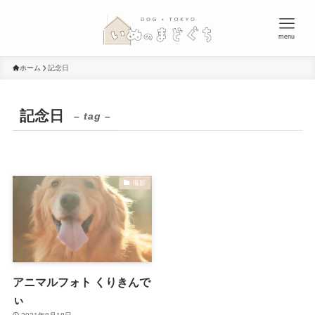
menu
ホーム
記念日
記念日
– tag –
撮影
アニマルフォト くりきんで
ぃ