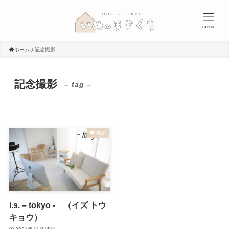
menu
ホーム
記念撮影
記念撮影
– tag –
撮影
i.s. – tokyo - （イズ トウ
キョウ）