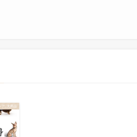
–
トア_犬用品