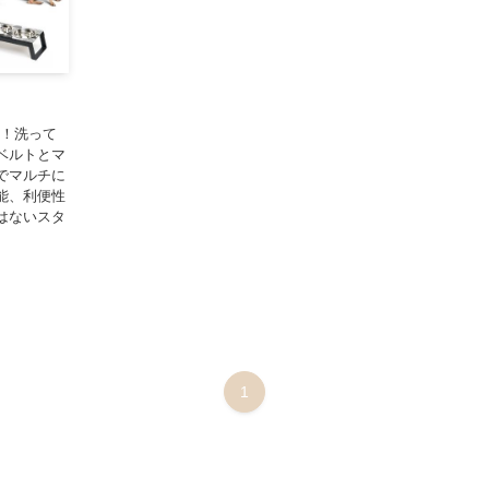
い！洗って
ベルトとマ
でマルチに
能、利便性
はないスタ
1