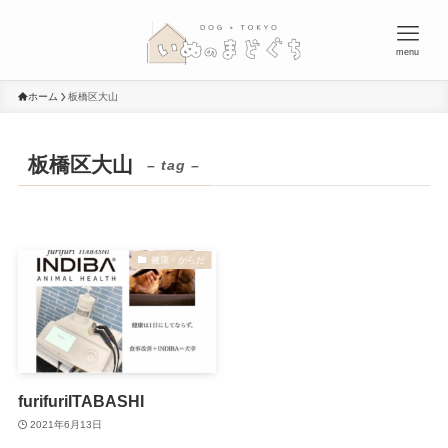
menu
ホーム
板橋区大山
板橋区大山
– tag –
健康・からだ
furifuriITABASHI
2021年6月13日