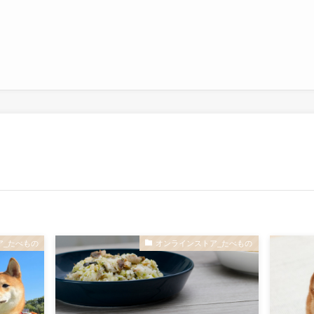
ア_たべもの
オンラインストア_たべもの