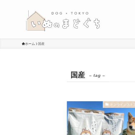
ホーム
国産
国産
– tag –
オンラインスト