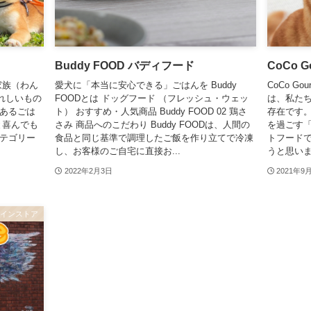
Buddy FOOD バディフード
CoCo 
家族（わん
愛犬に「本当に安心できる」ごはんを Buddy
CoCo G
れしいもの
FOODとは ドッグフード （フレッシュ・ウェッ
は、私た
であるごは
ト） おすすめ・人気商品 Buddy FOOD 02 鶏さ
存在です
と喜んでも
さみ 商品へのこだわり Buddy FOODは、人間の
を過ごす
カテゴリー
食品と同じ基準で調理したご飯を作り立てで冷凍
トフード
し、お客様のご自宅に直接お...
うと思います
2022年2月3日
2021年9
ラインストア