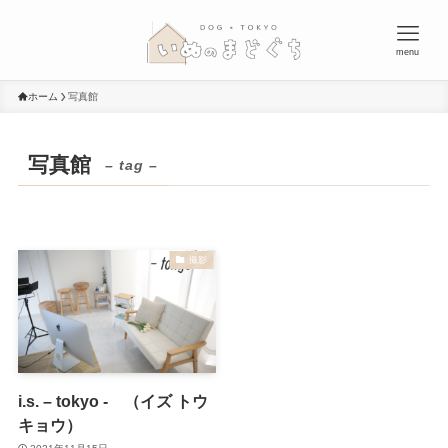
menu
ホーム
写真館
写真館
– tag –
撮影
i.s. – tokyo - （イズ トウ
キョウ）