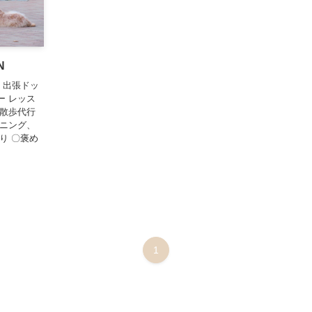
N
 出張ドッ
ー レッス
ー散歩代行
ーニング、
り 〇褒め
1