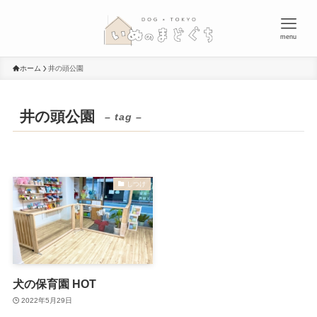
menu
ホーム
井の頭公園
井の頭公園
– tag –
しつけ
犬の保育園 HOT
2022年5月29日