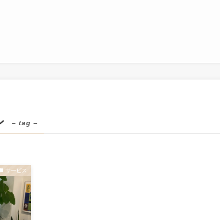
ン
– tag –
サービス