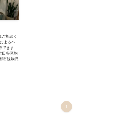
種はご相談く
トによるヘ
験できま
世田谷区駒
田園都市線駒沢
1