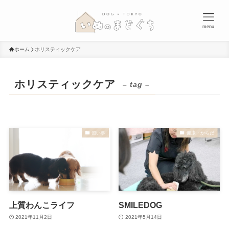
menu
ホーム
ホリスティックケア
ホリスティックケア
– tag –
習い事
健康・からだ
上質わんこライフ
SMILEDOG
2021年11月2日
2021年5月14日