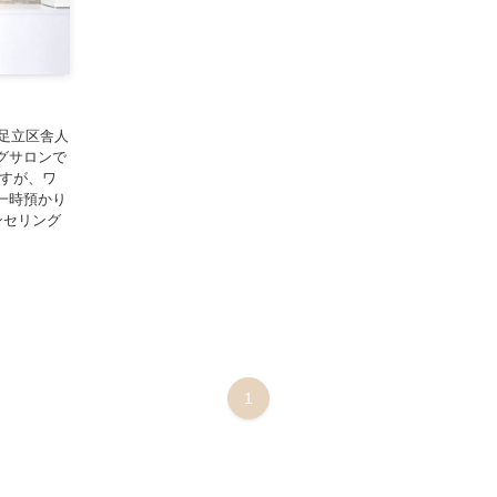
月、足立区舎人
グサロンで
ますが、ワ
一時預かり
ンセリング
1