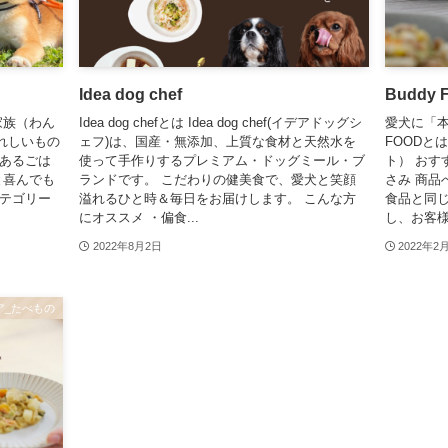
Idea dog chef
Buddy
家族（わん
Idea dog chefとは Idea dog chef(イデアドッグシ
愛犬に「本
れしいもの
ェフ)は、国産・無添加、上質な食材と天然水を
FOODと
であるごは
使って手作りするプレミアム・ドッグミール・ブ
ト） おすす
と喜んでも
ランドです。 こだわりの健美食で、愛犬と笑顔
さみ 商品へ
カテゴリー
溢れるひと時＆毎日をお届けします。 こんな方
食品と同
にオススメ ・偏食...
し、お客様
2022年8月2日
2022年2
ア_たべもの