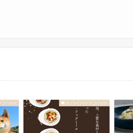
–
ア_たべもの
オンラインストア_たべもの