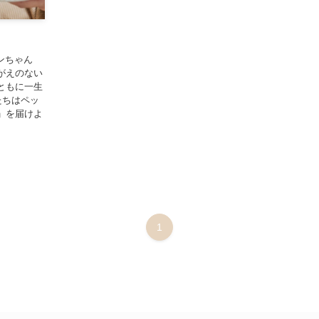
ワンちゃん
がえのない
ともに一生
たちはペッ
」を届けよ
1