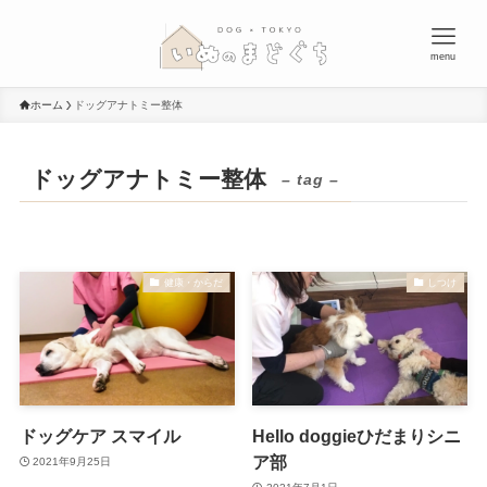
menu
ホーム
ドッグアナトミー整体
ドッグアナトミー整体
– tag –
健康・からだ
しつけ
ドッグケア スマイル
Hello doggieひだまりシニ
ア部
2021年9月25日