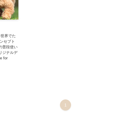
you=世界でた
コンセプト
の普段使い
リジナルデ
for
1