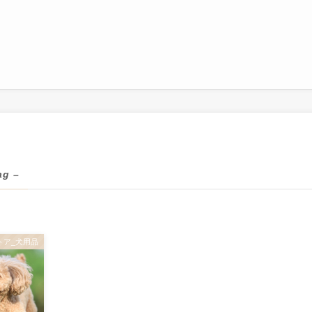
ag –
トア_犬用品