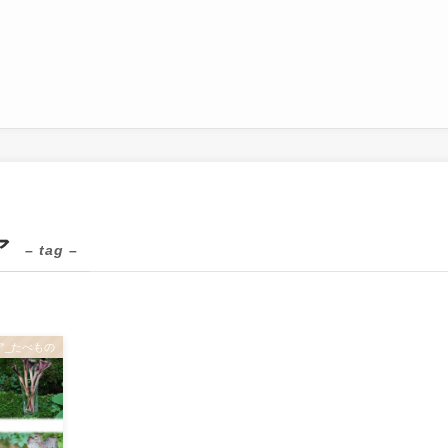
ア
– tag –
ア_たべもの