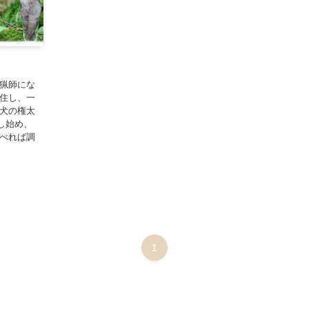
に猟師にな
移住し、一
柴犬の権太
し始め、
調べれば調
1