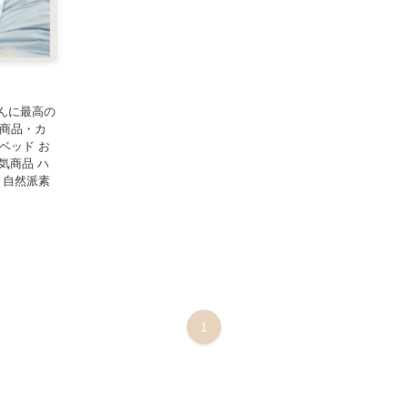
んちゃんに最高の
扱商品・カ
ベッド お
気商品 ハ
 自然派素
1