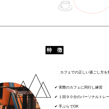
特 徴
カフェでの正しい過ごし方を
✔︎ 実際のカフェに同行し練習
✔︎ １回９０分のパーソナルトレ
✔︎ 手ぶらでOK